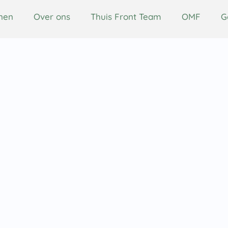
nen
Over ons
Thuis Front Team
OMF
G
OMF
Gespreksmateriaal
Over Cambodja