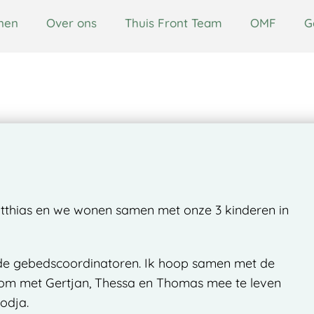
nen
Over ons
Thuis Front Team
OMF
G
OMF
Gespreksmateriaal
Over Cambodja
atthias en we wonen samen met onze 3 kinderen in
 de gebedscoordinatoren. Ik hoop samen met de
 om met Gertjan, Thessa en Thomas mee te leven
odja.