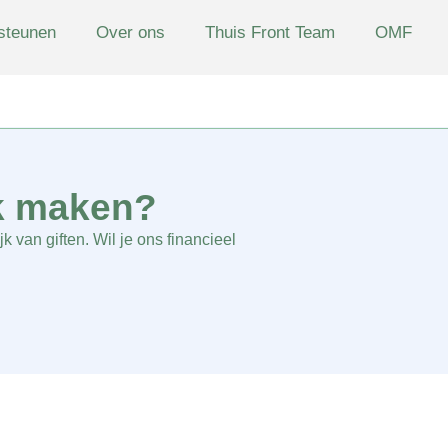
steunen
Over ons
Thuis Front Team
OMF
OMF
Gespreksmateriaal
Over Cambodja
k maken?
k van giften. Wil je ons financieel